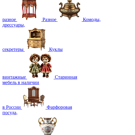
разное
Разное
Комоды,
дрессуары,
секретеры
Куклы
винтажные
Старинная
мебель в наличии
в России
Фарфоровая
посуда,