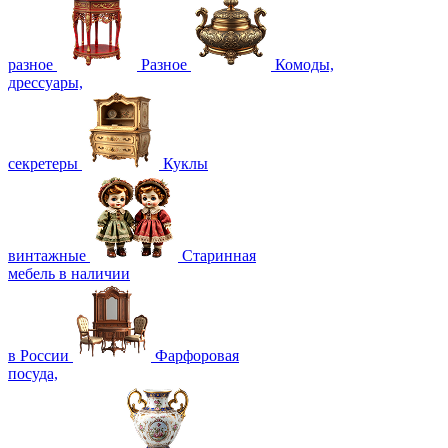
разное
Разное
Комоды,
дрессуары,
секретеры
Куклы
винтажные
Старинная
мебель в наличии
в России
Фарфоровая
посуда,