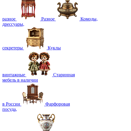
разное
Разное
Комоды,
дрессуары,
секретеры
Куклы
винтажные
Старинная
мебель в наличии
в России
Фарфоровая
посуда,