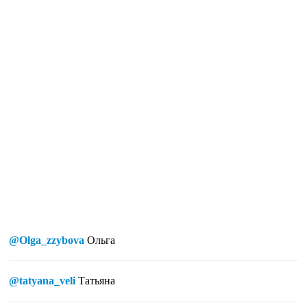
@Olga_zzybova
Ольга
@tatyana_veli
Татьяна