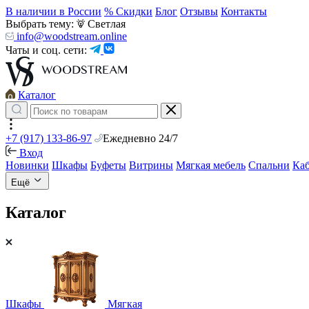
В наличии в России
% Скидки
Блог
Отзывы
Контакты
Выбрать тему:
Светлая
info@woodstream.online
Чаты и соц. сети:
Каталог
+7 (917) 133-86-97
Ежедневно 24/7
Вход
Новинки
Шкафы
Буфеты
Витрины
Мягкая мебель
Спальни
Ка
Ещё
Каталог
Шкафы
Мягкая