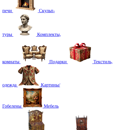
печи
Скульп-
туры
Комплекты,
комнаты
Подарки
Текстиль,
одежда
Картины/
Гобелены
Мебель