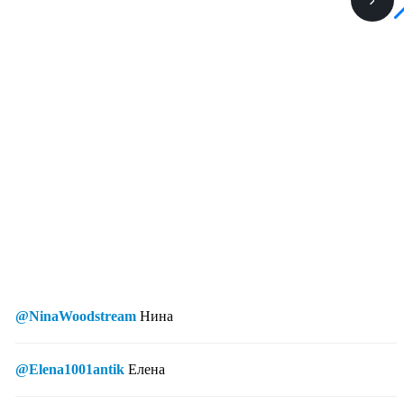
@NinaWoodstream
Нина
@Elena1001antik
Елена