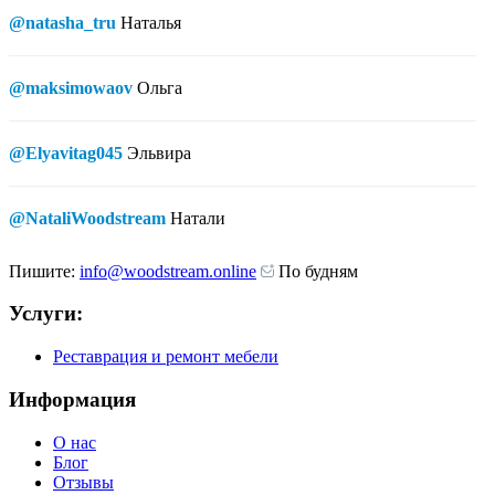
@natasha_tru
Наталья
@maksimowaov
Ольга
@Elyavitag045
Эльвира
@NataliWoodstream
Натали
Пишите:
info@woodstream.online
По будням
Услуги:
Реставрация и ремонт мебели
Информация
О нас
Блог
Отзывы