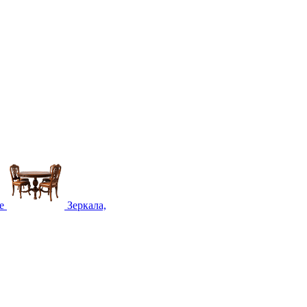
е
Зеркала,