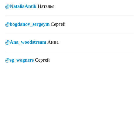
@NataliaAntik
Наталья
@bogdanov_sergeym
Сергей
@Ana_woodstream
Анна
@sg_wagners
Сергей