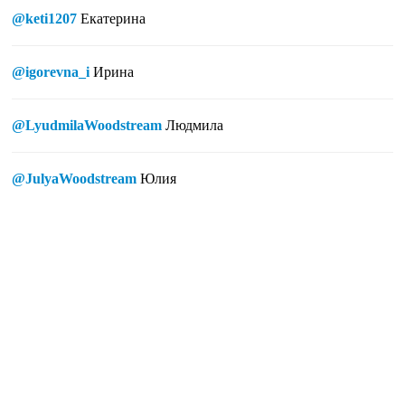
@keti1207
Екатерина
@igorevna_i
Ирина
@LyudmilaWoodstream
Людмила
@JulyaWoodstream
Юлия