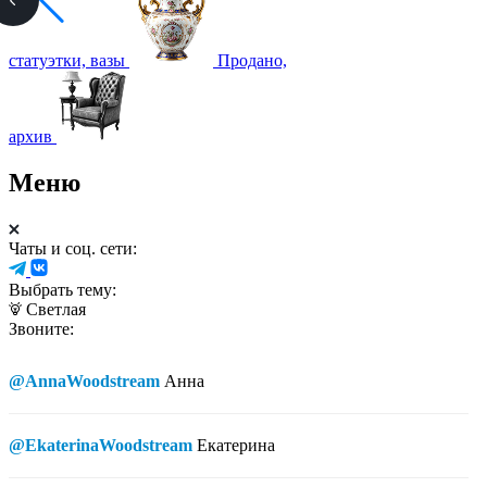
статуэтки, вазы
Продано,
архив
Меню
Чаты и соц. сети:
Выбрать тему:
Светлая
Звоните:
@AnnaWoodstream
Анна
@EkaterinaWoodstream
Екатерина