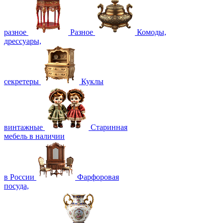
разное
Разное
Комоды,
дрессуары,
секретеры
Куклы
винтажные
Старинная
мебель в наличии
в России
Фарфоровая
посуда,