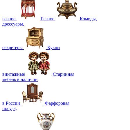
разное
Разное
Комоды,
дрессуары,
секретеры
Куклы
винтажные
Старинная
мебель в наличии
в России
Фарфоровая
посуда,