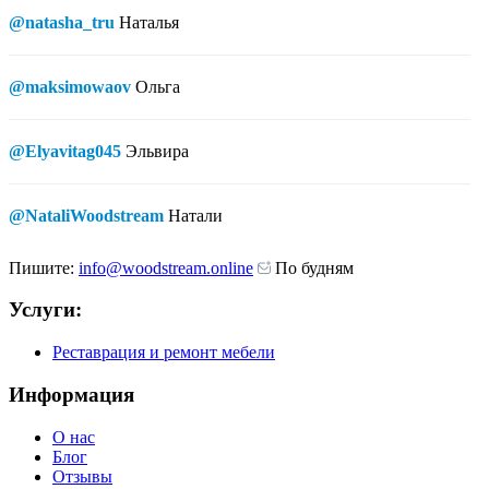
@natasha_tru
Наталья
@maksimowaov
Ольга
@Elyavitag045
Эльвира
@NataliWoodstream
Натали
Пишите:
info@woodstream.online
По будням
Услуги:
Реставрация и ремонт мебели
Информация
О нас
Блог
Отзывы