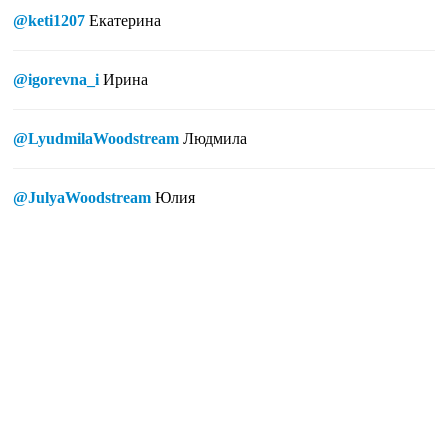
@keti1207
Екатерина
@igorevna_i
Ирина
@LyudmilaWoodstream
Людмила
@JulyaWoodstream
Юлия