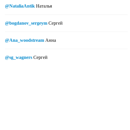
@NataliaAntik
Наталья
@bogdanov_sergeym
Сергей
@Ana_woodstream
Анна
@sg_wagners
Сергей