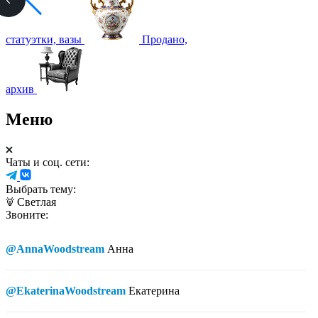
статуэтки, вазы
Продано,
архив
Меню
Чаты и соц. сети:
Выбрать тему:
Светлая
Звоните:
@AnnaWoodstream
Анна
@EkaterinaWoodstream
Екатерина