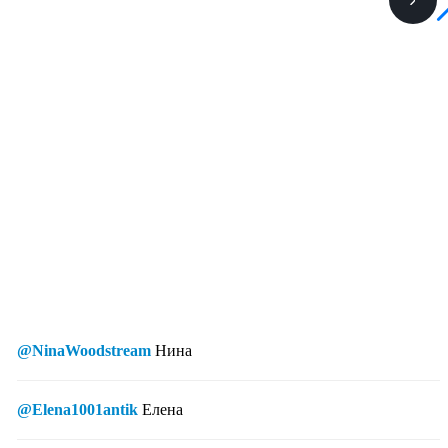
@NinaWoodstream
Нина
@Elena1001antik
Елена