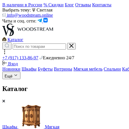
В наличии в России
% Скидки
Блог
Отзывы
Контакты
Выбрать тему:
Светлая
info@woodstream.online
Чаты и соц. сети:
Каталог
+7 (917) 133-86-97
Ежедневно 24/7
Вход
Новинки
Шкафы
Буфеты
Витрины
Мягкая мебель
Спальни
Ка
Ещё
Каталог
Шкафы
Мягкая