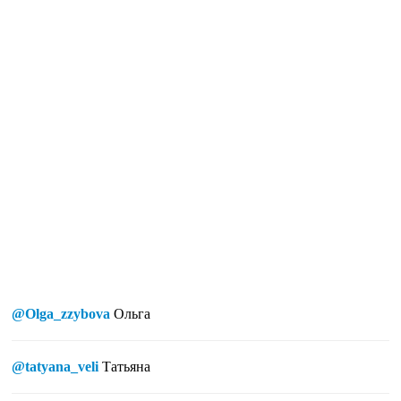
@Olga_zzybova
Ольга
@tatyana_veli
Татьяна