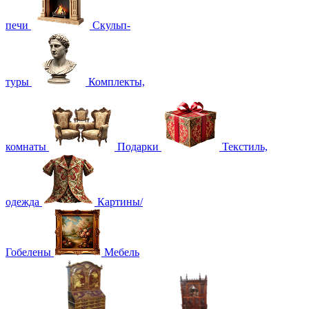
печи
Скульп-
туры
Комплекты,
комнаты
Подарки
Текстиль,
одежда
Картины/
Гобелены
Мебель