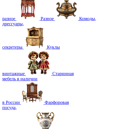
разное
Разное
Комоды,
дрессуары,
секретеры
Куклы
винтажные
Старинная
мебель в наличии
в России
Фарфоровая
посуда,