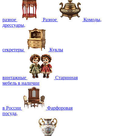
разное
Разное
Комоды,
дрессуары,
секретеры
Куклы
винтажные
Старинная
мебель в наличии
в России
Фарфоровая
посуда,