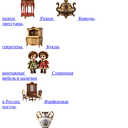
разное
Разное
Комоды,
дрессуары,
секретеры
Куклы
винтажные
Старинная
мебель в наличии
в России
Фарфоровая
посуда,