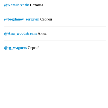
@NataliaAntik
Наталья
@bogdanov_sergeym
Сергей
@Ana_woodstream
Анна
@sg_wagners
Сергей