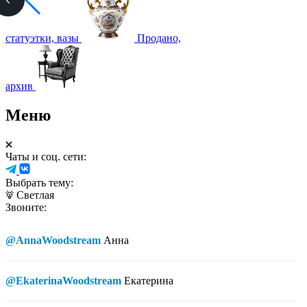
статуэтки, вазы
Продано,
архив
Меню
Чаты и соц. сети:
Выбрать тему:
Светлая
Звоните:
@AnnaWoodstream
Анна
@EkaterinaWoodstream
Екатерина