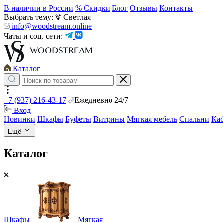
В наличии в России
% Скидки
Блог
Отзывы
Контакты
Выбрать тему:
Светлая
info@woodstream.online
Чаты и соц. сети:
Каталог
+7 (937) 216-43-17
Ежедневно 24/7
Вход
Новинки
Шкафы
Буфеты
Витрины
Мягкая мебель
Спальни
Ка
Ещё
Каталог
Шкафы
Мягкая