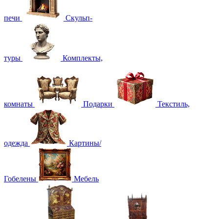
печи
Скульп-
туры
Комплекты,
комнаты
Подарки
Текстиль,
одежда
Картины/
Гобелены
Мебель