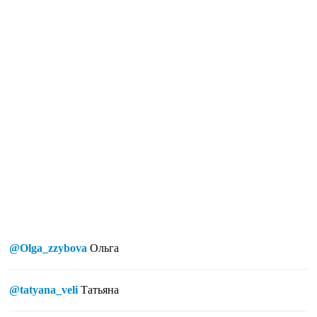
@Olga_zzybova
Ольга
@tatyana_veli
Татьяна