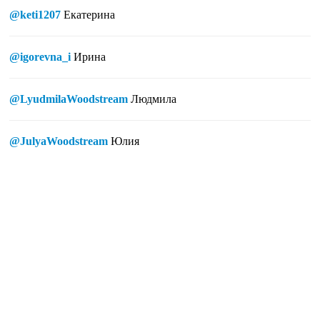
@keti1207
Екатерина
@igorevna_i
Ирина
@LyudmilaWoodstream
Людмила
@JulyaWoodstream
Юлия