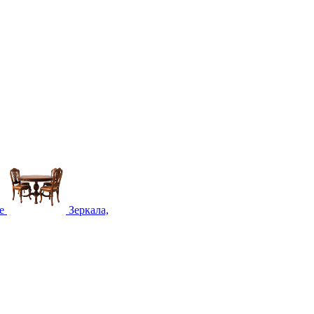
е
Зеркала,