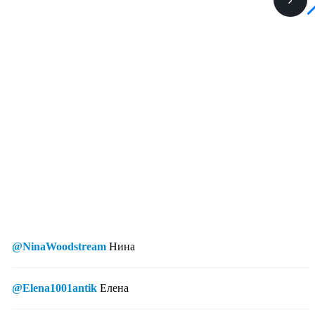
@NinaWoodstream
Нина
@Elena1001antik
Елена