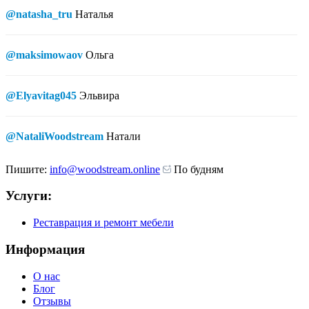
@natasha_tru
Наталья
@maksimowaov
Ольга
@Elyavitag045
Эльвира
@NataliWoodstream
Натали
Пишите:
info@woodstream.online
По будням
Услуги:
Реставрация и ремонт мебели
Информация
О нас
Блог
Отзывы