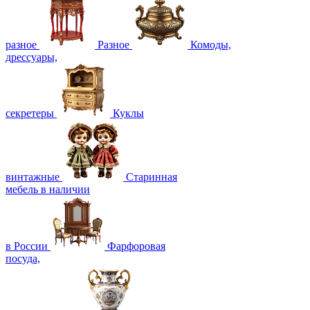
разное
Разное
Комоды,
дрессуары,
секретеры
Куклы
винтажные
Старинная
мебель в наличии
в России
Фарфоровая
посуда,