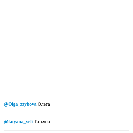
@Olga_zzybova
Ольга
@tatyana_veli
Татьяна