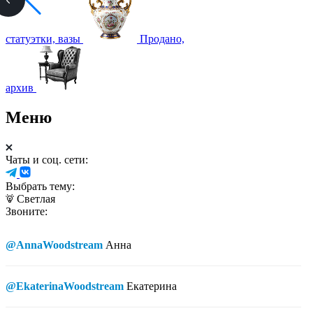
статуэтки, вазы
Продано,
архив
Меню
Чаты и соц. сети:
Выбрать тему:
Светлая
Звоните:
@AnnaWoodstream
Анна
@EkaterinaWoodstream
Екатерина