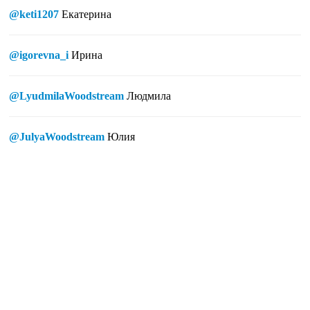
@keti1207
Екатерина
@igorevna_i
Ирина
@LyudmilaWoodstream
Людмила
@JulyaWoodstream
Юлия