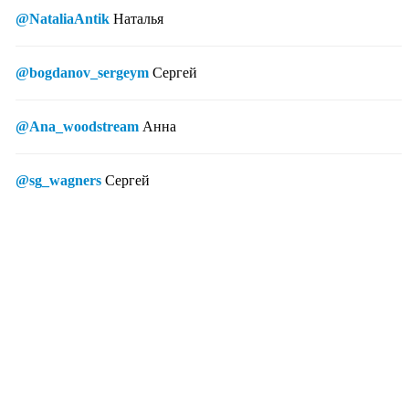
@NataliaAntik
Наталья
@bogdanov_sergeym
Сергей
@Ana_woodstream
Анна
@sg_wagners
Сергей