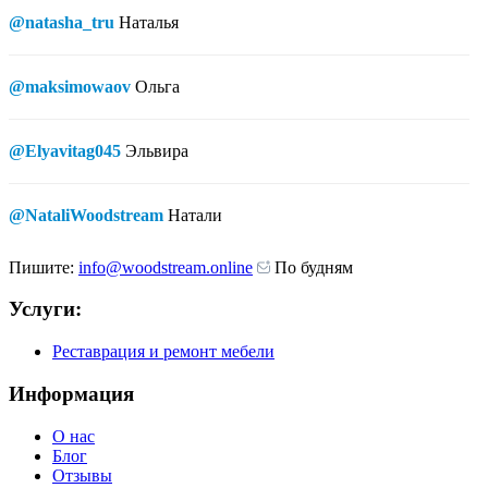
@natasha_tru
Наталья
@maksimowaov
Ольга
@Elyavitag045
Эльвира
@NataliWoodstream
Натали
Пишите:
info@woodstream.online
По будням
Услуги:
Реставрация и ремонт мебели
Информация
О нас
Блог
Отзывы