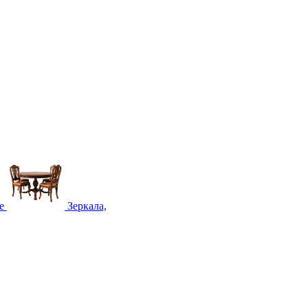
е
Зеркала,