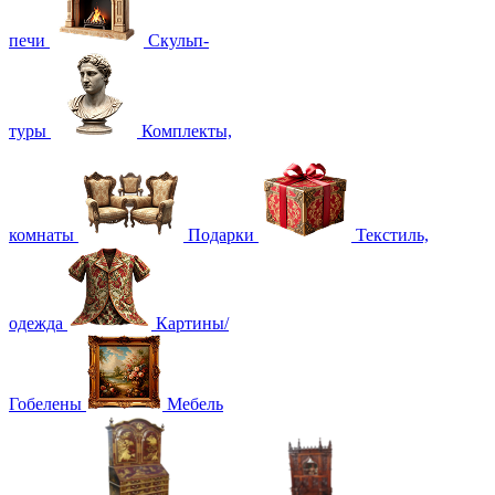
печи
Скульп-
туры
Комплекты,
комнаты
Подарки
Текстиль,
одежда
Картины/
Гобелены
Мебель