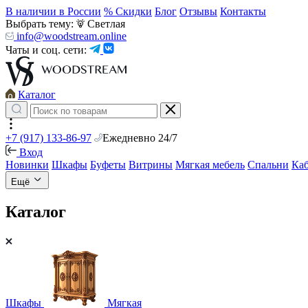
В наличии в России
% Скидки
Блог
Отзывы
Контакты
Выбрать тему:
Светлая
info@woodstream.online
Чаты и соц. сети:
Каталог
+7 (917) 133-86-97
Ежедневно 24/7
Вход
Новинки
Шкафы
Буфеты
Витрины
Мягкая мебель
Спальни
Ка
Ещё
Каталог
Шкафы
Мягкая