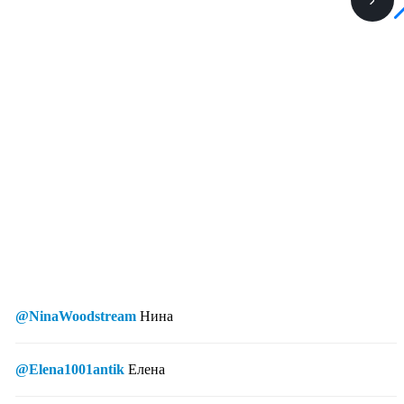
@NinaWoodstream
Нина
@Elena1001antik
Елена