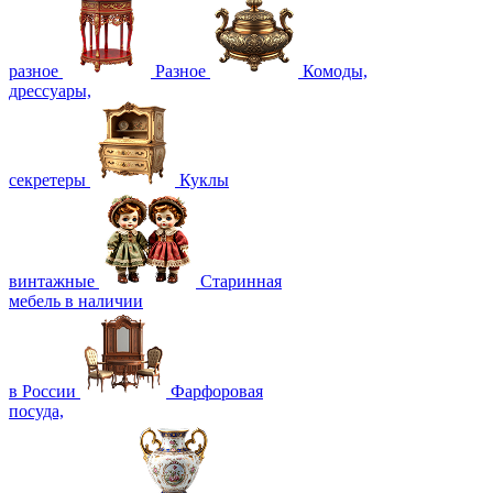
разное
Разное
Комоды,
дрессуары,
секретеры
Куклы
винтажные
Старинная
мебель в наличии
в России
Фарфоровая
посуда,