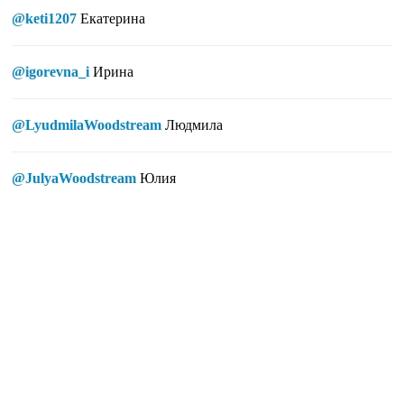
@keti1207
Екатерина
@igorevna_i
Ирина
@LyudmilaWoodstream
Людмила
@JulyaWoodstream
Юлия