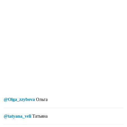
@Olga_zzybova
Ольга
@tatyana_veli
Татьяна