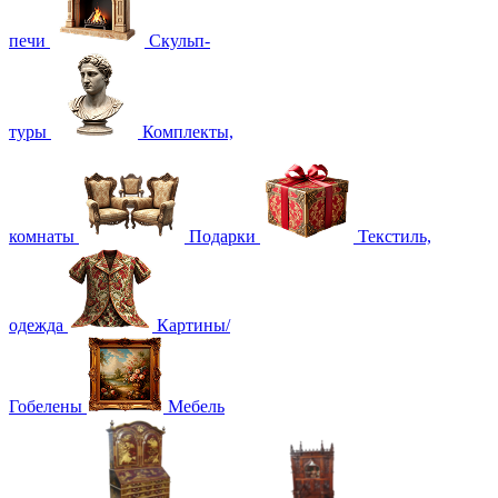
печи
Скульп-
туры
Комплекты,
комнаты
Подарки
Текстиль,
одежда
Картины/
Гобелены
Мебель