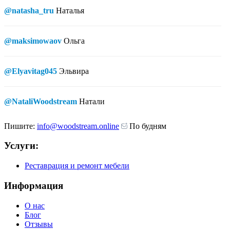
@natasha_tru
Наталья
@maksimowaov
Ольга
@Elyavitag045
Эльвира
@NataliWoodstream
Натали
Пишите:
info@woodstream.online
По будням
Услуги:
Реставрация и ремонт мебели
Информация
О нас
Блог
Отзывы