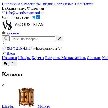
В наличии в России
% Скидки
Блог
Отзывы
Контакты
Выбрать тему:
Светлая
info@woodstream.online
Чаты и соц. сети:
Каталог
+7 (937) 216-43-17
Ежедневно 24/7
Вход
Новинки
Шкафы
Буфеты
Витрины
Мягкая мебель
Спальни
Ка
Ещё
Каталог
Шкафы
Мягкая