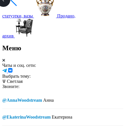
статуэтки, вазы
Продано,
архив
Меню
Чаты и соц. сети:
Выбрать тему:
Светлая
Звоните:
@AnnaWoodstream
Анна
@EkaterinaWoodstream
Екатерина