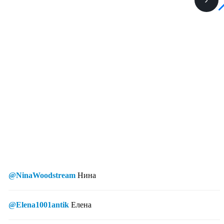
@NinaWoodstream
Нина
@Elena1001antik
Елена