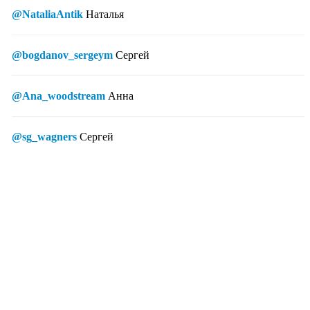
@NataliaAntik
Наталья
@bogdanov_sergeym
Сергей
@Ana_woodstream
Анна
@sg_wagners
Сергей