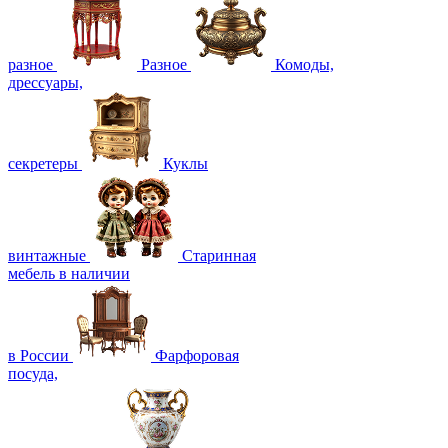
разное
Разное
Комоды,
дрессуары,
секретеры
Куклы
винтажные
Старинная
мебель в наличии
в России
Фарфоровая
посуда,