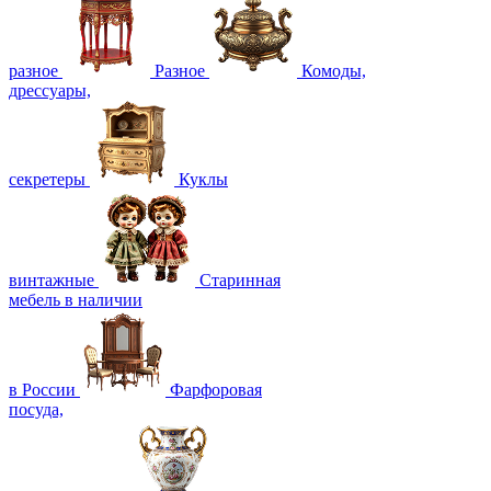
разное
Разное
Комоды,
дрессуары,
секретеры
Куклы
винтажные
Старинная
мебель в наличии
в России
Фарфоровая
посуда,