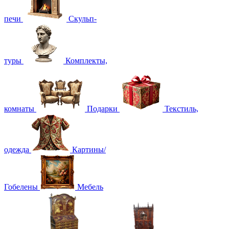
печи
Скульп-
туры
Комплекты,
комнаты
Подарки
Текстиль,
одежда
Картины/
Гобелены
Мебель