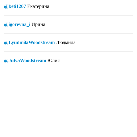
@keti1207
Екатерина
@igorevna_i
Ирина
@LyudmilaWoodstream
Людмила
@JulyaWoodstream
Юлия