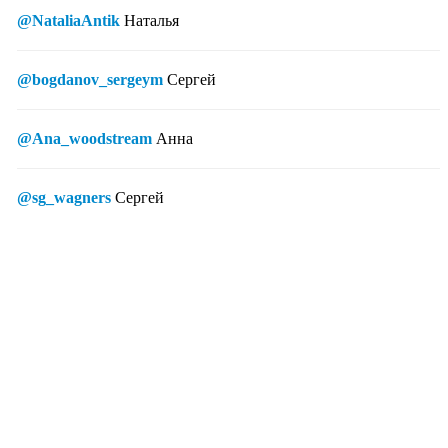
@NataliaAntik
Наталья
@bogdanov_sergeym
Сергей
@Ana_woodstream
Анна
@sg_wagners
Сергей