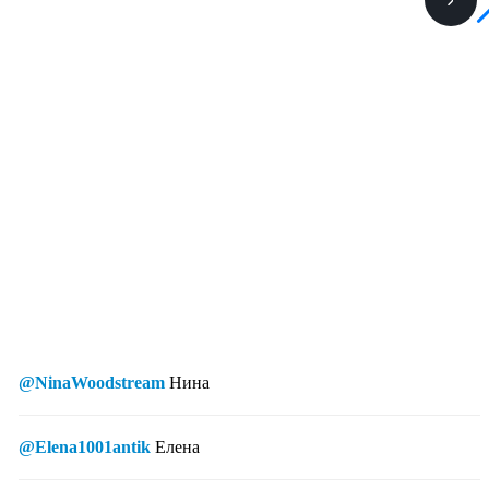
@NinaWoodstream
Нина
@Elena1001antik
Елена