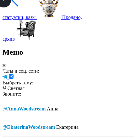
статуэтки, вазы
Продано,
архив
Меню
Чаты и соц. сети:
Выбрать тему:
Светлая
Звоните:
@AnnaWoodstream
Анна
@EkaterinaWoodstream
Екатерина