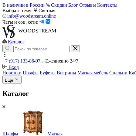
В наличии в России
% Скидки
Блог
Отзывы
Контакты
Выбрать тему:
Светлая
info@woodstream.online
Чаты и соц. сети:
Каталог
+7 (917) 133-86-97
Ежедневно 24/7
Вход
Новинки
Шкафы
Буфеты
Витрины
Мягкая мебель
Спальни
Ка
Ещё
Каталог
Шкафы
Мягкая