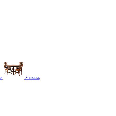
е
Зеркала,