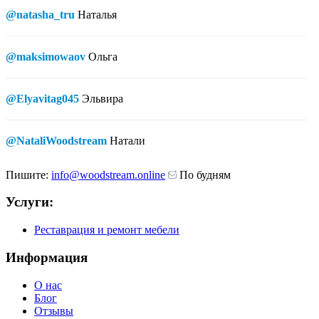
@natasha_tru
Наталья
@maksimowaov
Ольга
@Elyavitag045
Эльвира
@NataliWoodstream
Натали
Пишите:
info@woodstream.online
По будням
Услуги:
Реставрация и ремонт мебели
Информация
О нас
Блог
Отзывы