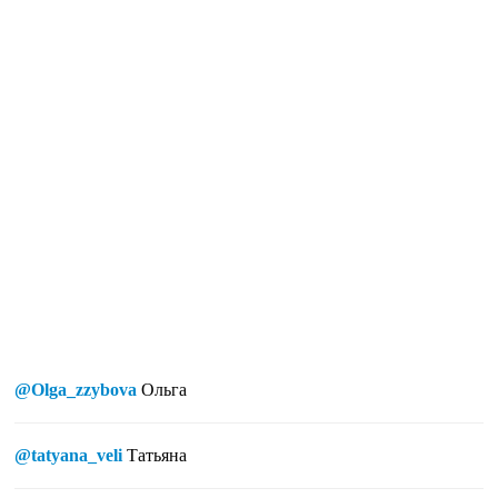
@Olga_zzybova
Ольга
@tatyana_veli
Татьяна