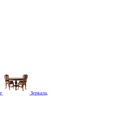
е
Зеркала,