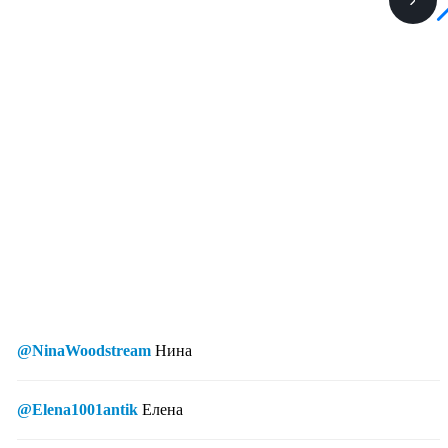
@NinaWoodstream
Нина
@Elena1001antik
Елена