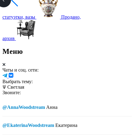
статуэтки, вазы
Продано,
архив
Меню
Чаты и соц. сети:
Выбрать тему:
Светлая
Звоните:
@AnnaWoodstream
Анна
@EkaterinaWoodstream
Екатерина