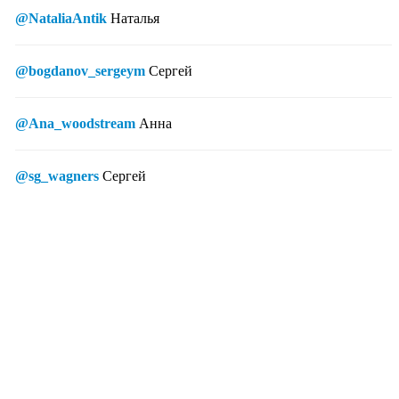
@NataliaAntik
Наталья
@bogdanov_sergeym
Сергей
@Ana_woodstream
Анна
@sg_wagners
Сергей