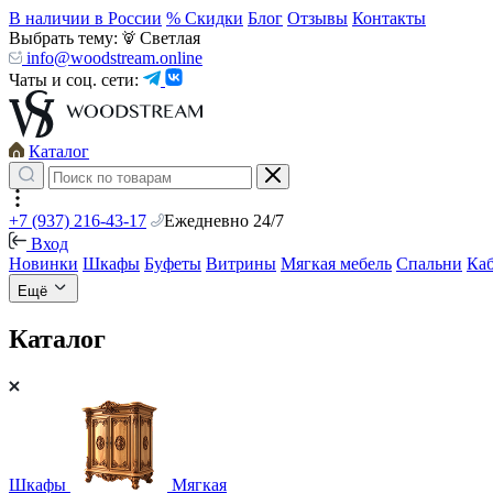
В наличии в России
% Скидки
Блог
Отзывы
Контакты
Выбрать тему:
Светлая
info@woodstream.online
Чаты и соц. сети:
Каталог
+7 (937) 216-43-17
Ежедневно 24/7
Вход
Новинки
Шкафы
Буфеты
Витрины
Мягкая мебель
Спальни
Ка
Ещё
Каталог
Шкафы
Мягкая