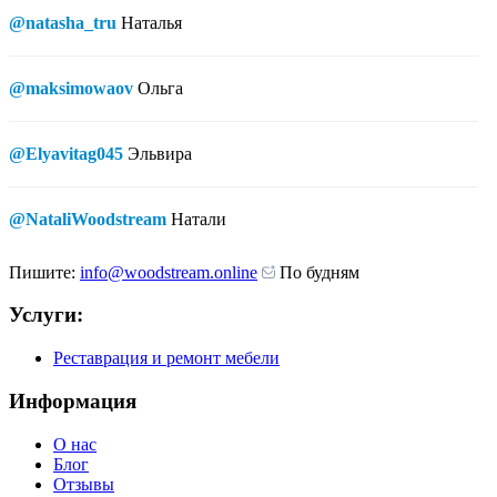
@natasha_tru
Наталья
@maksimowaov
Ольга
@Elyavitag045
Эльвира
@NataliWoodstream
Натали
Пишите:
info@woodstream.online
По будням
Услуги:
Реставрация и ремонт мебели
Информация
О нас
Блог
Отзывы