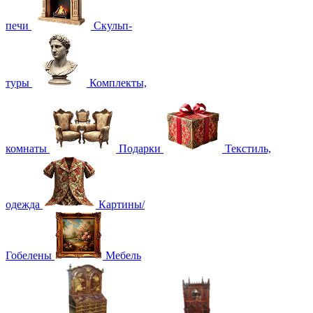
печи
Скульп-
туры
Комплекты,
комнаты
Подарки
Текстиль,
одежда
Картины/
Гобелены
Мебель