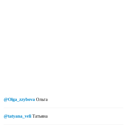
@Olga_zzybova
Ольга
@tatyana_veli
Татьяна