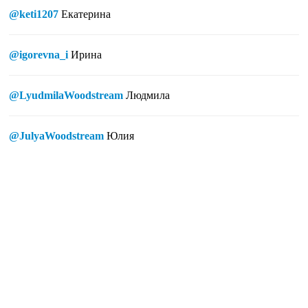
@keti1207
Екатерина
@igorevna_i
Ирина
@LyudmilaWoodstream
Людмила
@JulyaWoodstream
Юлия