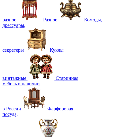
разное
Разное
Комоды,
дрессуары,
секретеры
Куклы
винтажные
Старинная
мебель в наличии
в России
Фарфоровая
посуда,