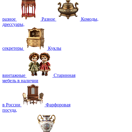
разное
Разное
Комоды,
дрессуары,
секретеры
Куклы
винтажные
Старинная
мебель в наличии
в России
Фарфоровая
посуда,