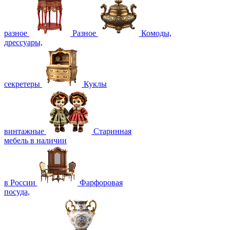
разное
Разное
Комоды,
дрессуары,
секретеры
Куклы
винтажные
Старинная
мебель в наличии
в России
Фарфоровая
посуда,