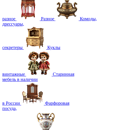
разное
Разное
Комоды,
дрессуары,
секретеры
Куклы
винтажные
Старинная
мебель в наличии
в России
Фарфоровая
посуда,