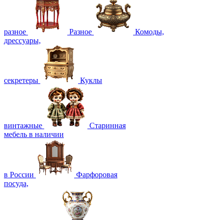
разное
Разное
Комоды,
дрессуары,
секретеры
Куклы
винтажные
Старинная
мебель в наличии
в России
Фарфоровая
посуда,