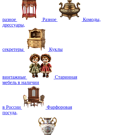
разное
Разное
Комоды,
дрессуары,
секретеры
Куклы
винтажные
Старинная
мебель в наличии
в России
Фарфоровая
посуда,