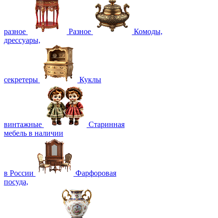
разное
Разное
Комоды,
дрессуары,
секретеры
Куклы
винтажные
Старинная
мебель в наличии
в России
Фарфоровая
посуда,