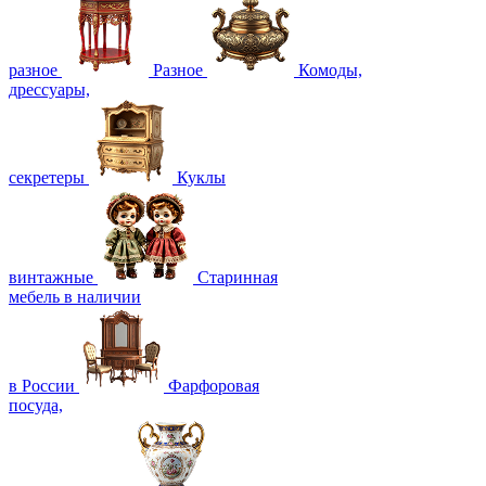
разное
Разное
Комоды,
дрессуары,
секретеры
Куклы
винтажные
Старинная
мебель в наличии
в России
Фарфоровая
посуда,