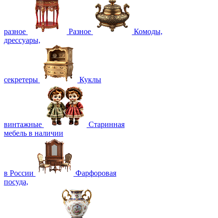
разное
Разное
Комоды,
дрессуары,
секретеры
Куклы
винтажные
Старинная
мебель в наличии
в России
Фарфоровая
посуда,