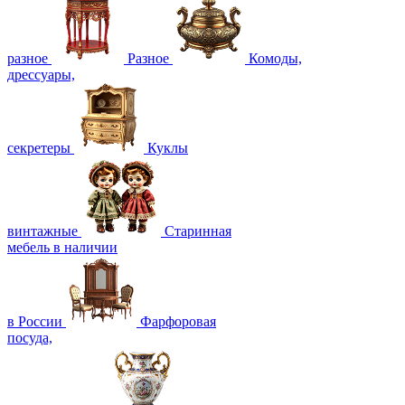
разное
Разное
Комоды,
дрессуары,
секретеры
Куклы
винтажные
Старинная
мебель в наличии
в России
Фарфоровая
посуда,