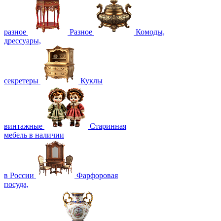
разное
Разное
Комоды,
дрессуары,
секретеры
Куклы
винтажные
Старинная
мебель в наличии
в России
Фарфоровая
посуда,