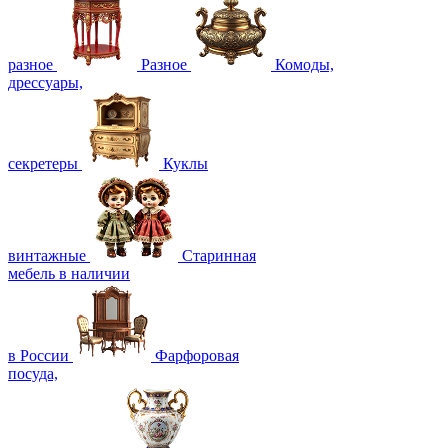
разное
Разное
Комоды,
дрессуары,
секретеры
Куклы
винтажные
Старинная
мебель в наличии
в России
Фарфоровая
посуда,