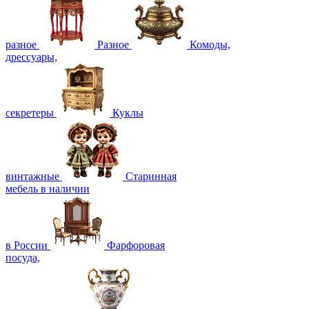
разное
Разное
Комоды,
дрессуары,
секретеры
Куклы
винтажные
Старинная
мебель в наличии
в России
Фарфоровая
посуда,