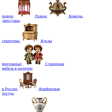
разное
Разное
Комоды,
дрессуары,
секретеры
Куклы
винтажные
Старинная
мебель в наличии
в России
Фарфоровая
посуда,