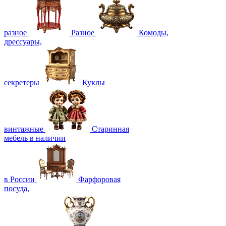
разное
Разное
Комоды,
дрессуары,
секретеры
Куклы
винтажные
Старинная
мебель в наличии
в России
Фарфоровая
посуда,