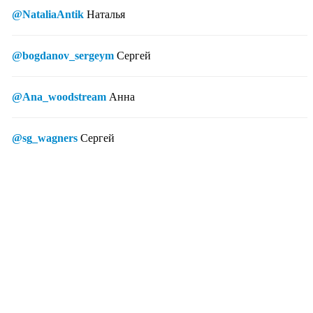
@NataliaAntik
Наталья
@bogdanov_sergeym
Сергей
@Ana_woodstream
Анна
@sg_wagners
Сергей