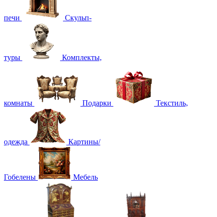
печи
Скульп-
туры
Комплекты,
комнаты
Подарки
Текстиль,
одежда
Картины/
Гобелены
Мебель