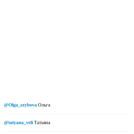
@Olga_zzybova
Ольга
@tatyana_veli
Татьяна