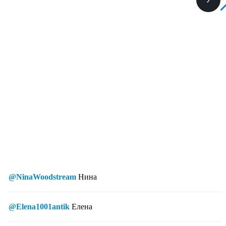
@NinaWoodstream
Нина
@Elena1001antik
Елена