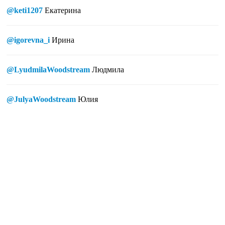
@keti1207
Екатерина
@igorevna_i
Ирина
@LyudmilaWoodstream
Людмила
@JulyaWoodstream
Юлия