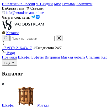
В наличии в России
% Скидки
Блог
Отзывы
Контакты
Выбрать тему:
Светлая
info@woodstream.online
Чаты и соц. сети:
Каталог
+7 (937) 216-43-17
Ежедневно 24/7
Вход
Новинки
Шкафы
Буфеты
Витрины
Мягкая мебель
Спальни
Ка
Ещё
Каталог
Шкафы
Мягкая