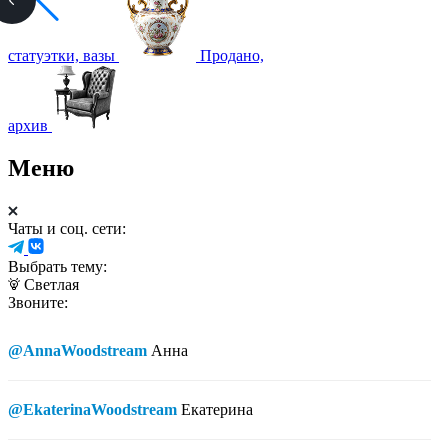
статуэтки, вазы
Продано,
архив
Меню
Чаты и соц. сети:
Выбрать тему:
Светлая
Звоните:
@AnnaWoodstream
Анна
@EkaterinaWoodstream
Екатерина