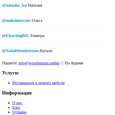
@natasha_tru
Наталья
@maksimowaov
Ольга
@Elyavitag045
Эльвира
@NataliWoodstream
Натали
Пишите:
info@woodstream.online
По будням
Услуги:
Реставрация и ремонт мебели
Информация
О нас
Блог
Отзывы