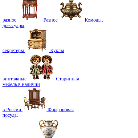
разное
Разное
Комоды,
дрессуары,
секретеры
Куклы
винтажные
Старинная
мебель в наличии
в России
Фарфоровая
посуда,