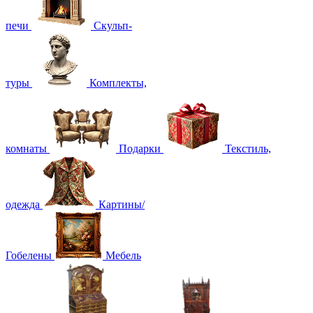
печи
Скульп-
туры
Комплекты,
комнаты
Подарки
Текстиль,
одежда
Картины/
Гобелены
Мебель