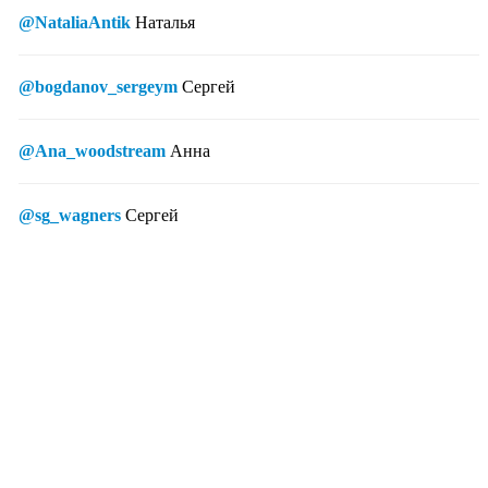
@NataliaAntik
Наталья
@bogdanov_sergeym
Сергей
@Ana_woodstream
Анна
@sg_wagners
Сергей