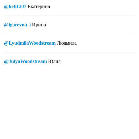
@keti1207
Екатерина
@igorevna_i
Ирина
@LyudmilaWoodstream
Людмила
@JulyaWoodstream
Юлия