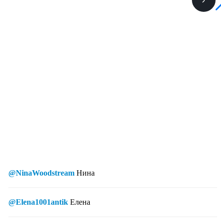
@NinaWoodstream
Нина
@Elena1001antik
Елена