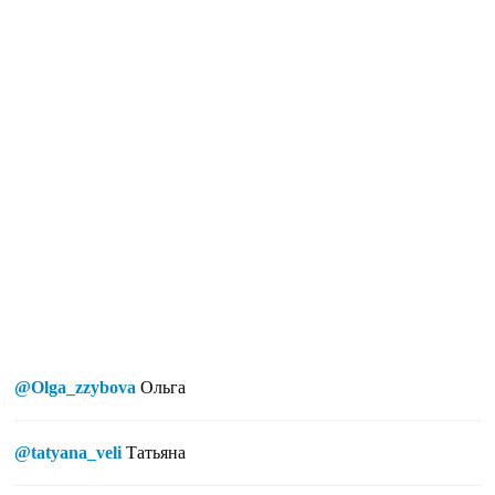
@Olga_zzybova
Ольга
@tatyana_veli
Татьяна