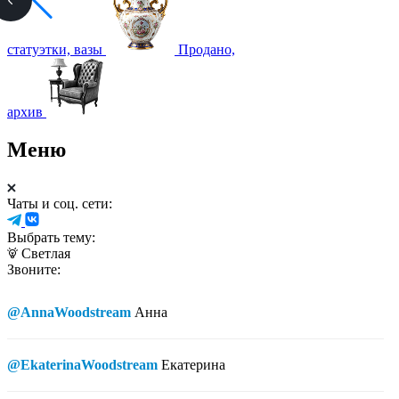
статуэтки, вазы
Продано,
архив
Меню
Чаты и соц. сети:
Выбрать тему:
Светлая
Звоните:
@AnnaWoodstream
Анна
@EkaterinaWoodstream
Екатерина