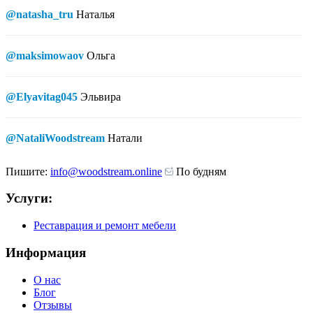
@natasha_tru
Наталья
@maksimowaov
Ольга
@Elyavitag045
Эльвира
@NataliWoodstream
Натали
Пишите:
info@woodstream.online
По будням
Услуги:
Реставрация и ремонт мебели
Информация
О нас
Блог
Отзывы