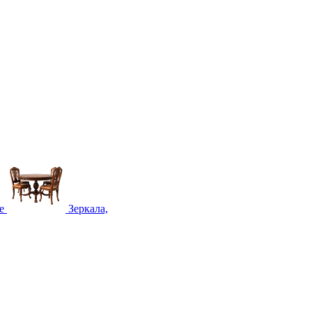
е
Зеркала,