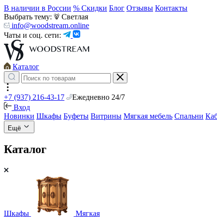
В наличии в России
% Скидки
Блог
Отзывы
Контакты
Выбрать тему:
Светлая
info@woodstream.online
Чаты и соц. сети:
Каталог
+7 (937) 216-43-17
Ежедневно 24/7
Вход
Новинки
Шкафы
Буфеты
Витрины
Мягкая мебель
Спальни
Ка
Ещё
Каталог
Шкафы
Мягкая