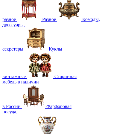
разное
Разное
Комоды,
дрессуары,
секретеры
Куклы
винтажные
Старинная
мебель в наличии
в России
Фарфоровая
посуда,