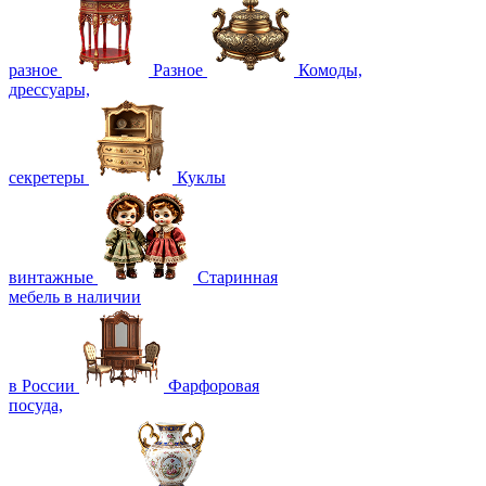
разное
Разное
Комоды,
дрессуары,
секретеры
Куклы
винтажные
Старинная
мебель в наличии
в России
Фарфоровая
посуда,