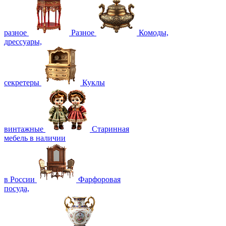
разное
Разное
Комоды,
дрессуары,
секретеры
Куклы
винтажные
Старинная
мебель в наличии
в России
Фарфоровая
посуда,