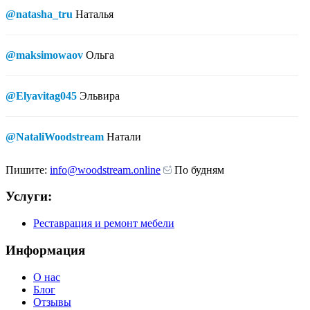
@natasha_tru
Наталья
@maksimowaov
Ольга
@Elyavitag045
Эльвира
@NataliWoodstream
Натали
Пишите:
info@woodstream.online
По будням
Услуги:
Реставрация и ремонт мебели
Информация
О нас
Блог
Отзывы