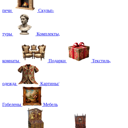
печи
Скульп-
туры
Комплекты,
комнаты
Подарки
Текстиль,
одежда
Картины/
Гобелены
Мебель