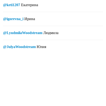
@keti1207
Екатерина
@igorevna_i
Ирина
@LyudmilaWoodstream
Людмила
@JulyaWoodstream
Юлия