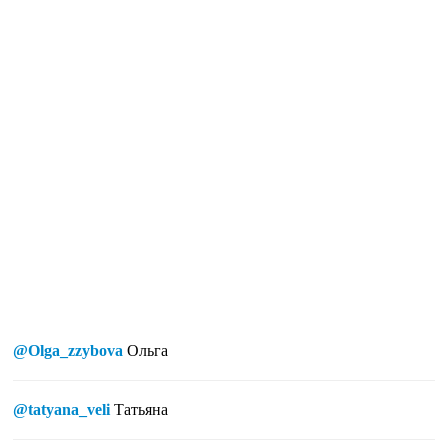
@Olga_zzybova
Ольга
@tatyana_veli
Татьяна