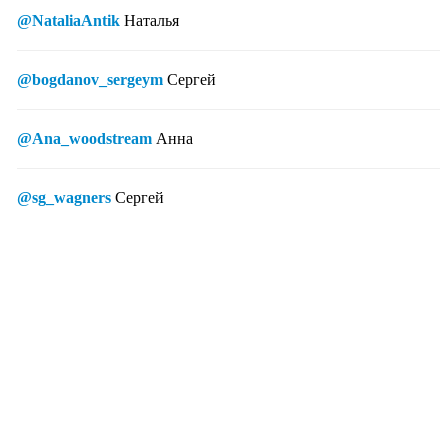
@NataliaAntik
Наталья
@bogdanov_sergeym
Сергей
@Ana_woodstream
Анна
@sg_wagners
Сергей