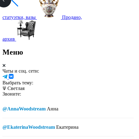
статуэтки, вазы
Продано,
архив
Меню
Чаты и соц. сети:
Выбрать тему:
Светлая
Звоните:
@AnnaWoodstream
Анна
@EkaterinaWoodstream
Екатерина