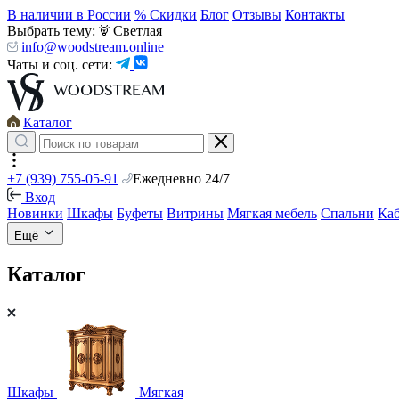
В наличии в России
% Скидки
Блог
Отзывы
Контакты
Выбрать тему:
Светлая
info@woodstream.online
Чаты и соц. сети:
Каталог
+7 (939) 755-05-91
Ежедневно 24/7
Вход
Новинки
Шкафы
Буфеты
Витрины
Мягкая мебель
Спальни
Ка
Ещё
Каталог
Шкафы
Мягкая