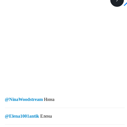
@NinaWoodstream
Нина
@Elena1001antik
Елена