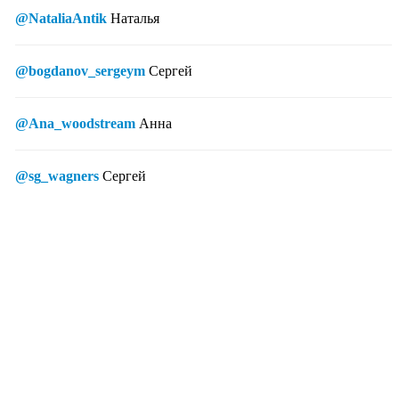
@NataliaAntik
Наталья
@bogdanov_sergeym
Сергей
@Ana_woodstream
Анна
@sg_wagners
Сергей