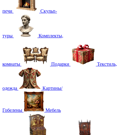
печи
Скульп-
туры
Комплекты,
комнаты
Подарки
Текстиль,
одежда
Картины/
Гобелены
Мебель