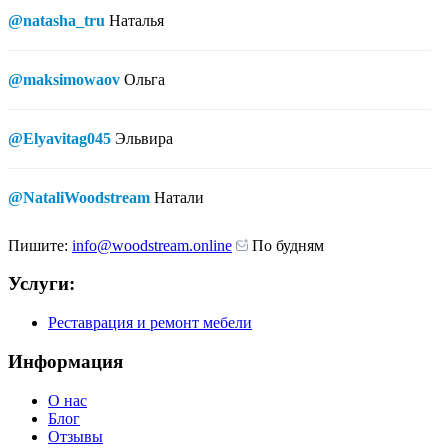
@natasha_tru
Наталья
@maksimowaov
Ольга
@Elyavitag045
Эльвира
@NataliWoodstream
Натали
Пишите:
info@woodstream.online
По будням
Услуги:
Реставрация и ремонт мебели
Информация
О нас
Блог
Отзывы