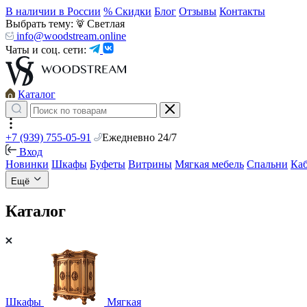
В наличии в России
% Скидки
Блог
Отзывы
Контакты
Выбрать тему:
Светлая
info@woodstream.online
Чаты и соц. сети:
Каталог
+7 (939) 755-05-91
Ежедневно 24/7
Вход
Новинки
Шкафы
Буфеты
Витрины
Мягкая мебель
Спальни
Ка
Ещё
Каталог
Шкафы
Мягкая