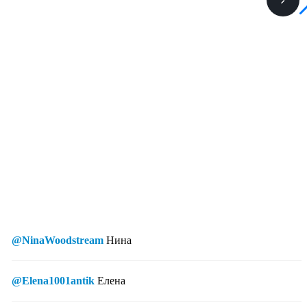
@NinaWoodstream
Нина
@Elena1001antik
Елена