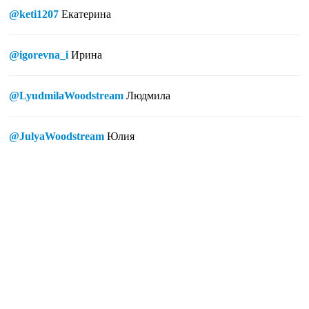
@keti1207
Екатерина
@igorevna_i
Ирина
@LyudmilaWoodstream
Людмила
@JulyaWoodstream
Юлия