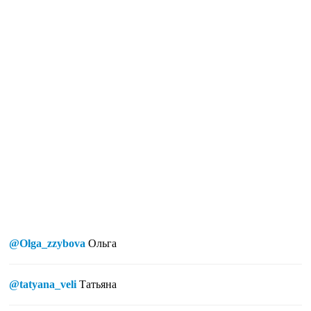
@Olga_zzybova
Ольга
@tatyana_veli
Татьяна