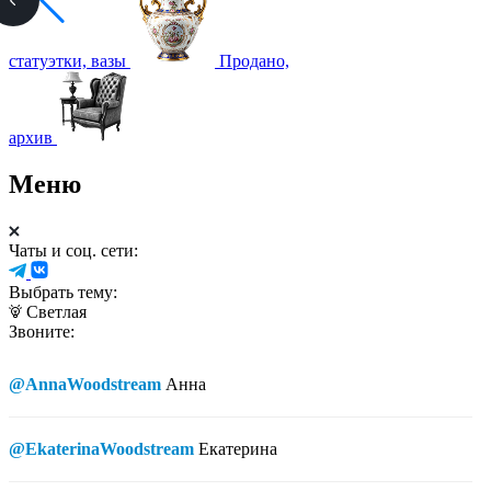
статуэтки, вазы
Продано,
архив
Меню
Чаты и соц. сети:
Выбрать тему:
Светлая
Звоните:
@AnnaWoodstream
Анна
@EkaterinaWoodstream
Екатерина