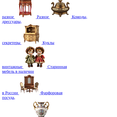
разное
Разное
Комоды,
дрессуары,
секретеры
Куклы
винтажные
Старинная
мебель в наличии
в России
Фарфоровая
посуда,