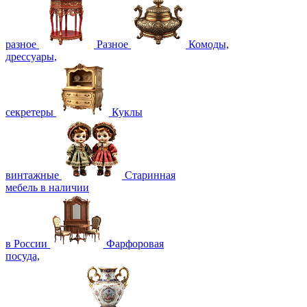
разное
Разное
Комоды,
дрессуары,
секретеры
Куклы
винтажные
Старинная
мебель в наличии
в России
Фарфоровая
посуда,