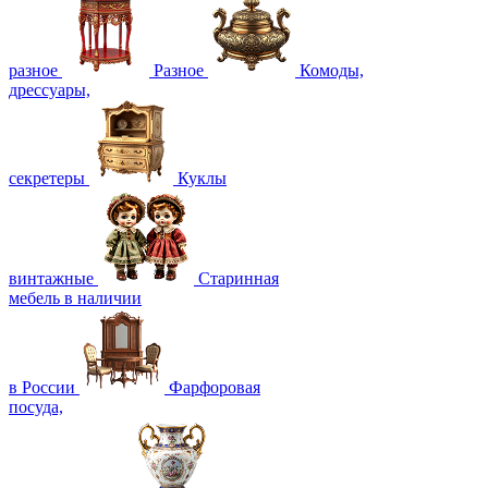
разное
Разное
Комоды,
дрессуары,
секретеры
Куклы
винтажные
Старинная
мебель в наличии
в России
Фарфоровая
посуда,