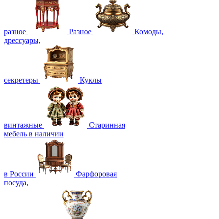
разное
Разное
Комоды,
дрессуары,
секретеры
Куклы
винтажные
Старинная
мебель в наличии
в России
Фарфоровая
посуда,