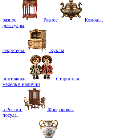
разное
Разное
Комоды,
дрессуары,
секретеры
Куклы
винтажные
Старинная
мебель в наличии
в России
Фарфоровая
посуда,