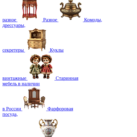
разное
Разное
Комоды,
дрессуары,
секретеры
Куклы
винтажные
Старинная
мебель в наличии
в России
Фарфоровая
посуда,