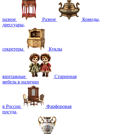
разное
Разное
Комоды,
дрессуары,
секретеры
Куклы
винтажные
Старинная
мебель в наличии
в России
Фарфоровая
посуда,