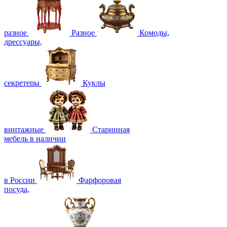
разное
Разное
Комоды,
дрессуары,
секретеры
Куклы
винтажные
Старинная
мебель в наличии
в России
Фарфоровая
посуда,